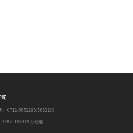
咨询
话：
0712-5652188/5652199
：
13871187918 孙经理